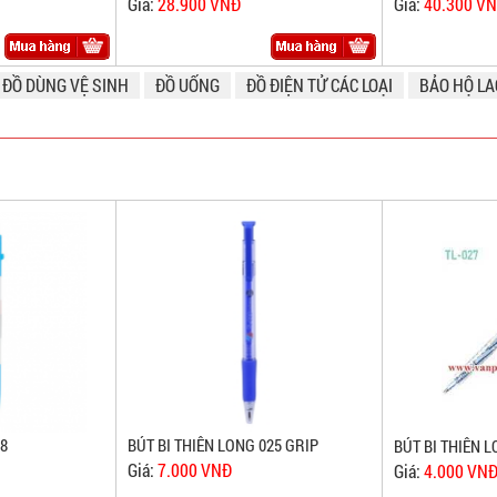
Giá:
28.900 VNĐ
Giá:
40.300 V
ĐỒ DÙNG VỆ SINH
ĐỒ UỐNG
ĐỒ ĐIỆN TỬ CÁC LOẠI
BẢO HỘ L
08
BÚT BI THIÊN LONG 025 GRIP
BÚT BI THIÊN L
Giá:
7.000 VNĐ
Giá:
4.000 VN