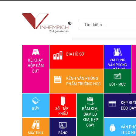
BÌA HỒ SƠ
KỆ KHAY
VẬT DỤNG
VĂN PHÒNG
HỘP CẮM
+ BẢO HỘ
BÚT
LAO ĐỘNG
KÊNH VĂN PHÒNG
PHẨM TRƯỜNG HỌC
BÚT - MỰC
KẸP BƯỚ
ĐEO, DÂ
GIẤY
SỔ - TẬP -
BẤM KIM,
PHIẾU
BẤM LỖ
KIM, KẸP
GIẤY
VĂN PH
THEO N
MÁY TÍNH
BẢNG