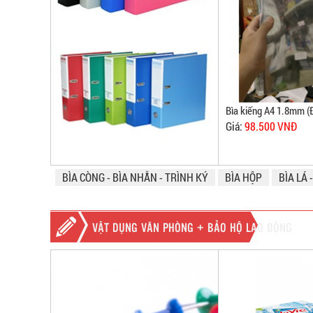
nhất
Bìa kiếng A4 1.8mm (
Giá:
98.500 VNĐ
BÌA CÒNG - BÌA NHẪN - TRÌNH KÝ
BÌA HỘP
BÌA LÁ 
VẬT DỤNG VĂN PHÒNG + BẢO HỘ LAO ĐỘNG