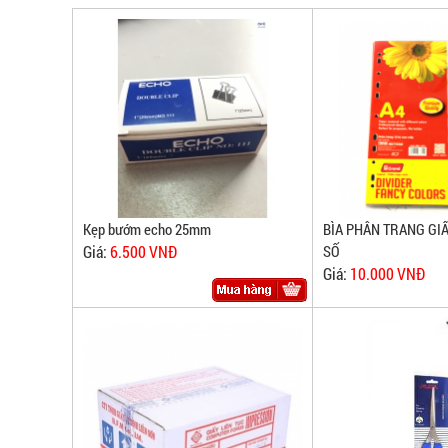
PHÒNG
PHẨM
PHẨM
VINHEMPICH
|
VINHEMPICH
văn
|
phòng
văn
phẩm
giá
phòng
sỉ
Kẹp bướm echo 25mm
BÌA PHÂN TRANG GI
phẩm
bình
Giá:
6.500 VNĐ
SỐ
giá
Giá:
10.000 VNĐ
dương,
văn
sỉ
phòng
bình
phẩm
dương,
giá
sỉ
văn