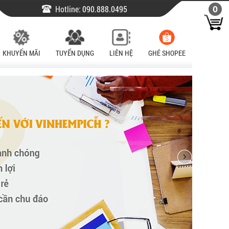
Hotline:
090.888.0495
0
KHUYẾN MÃI
TUYỂN DỤNG
LIÊN HỆ
GHÉ SHOPEE