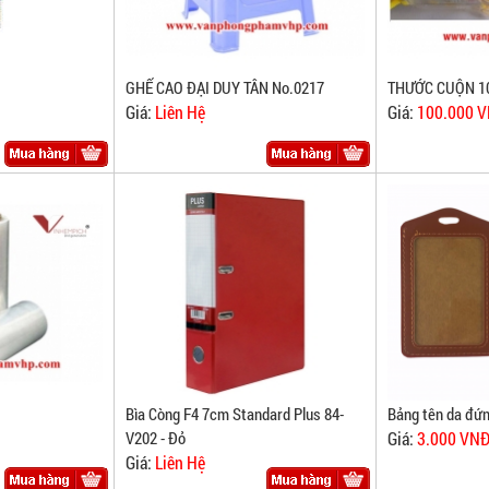
GHẾ CAO ĐẠI DUY TÂN No.0217
THƯỚC CUỘN 1
Giá:
Liên Hệ
Giá:
100.000 
Bìa Còng F4 7cm Standard Plus 84-
Bảng tên da đứ
V202 - Đỏ
Giá:
3.000 VN
Giá:
Liên Hệ