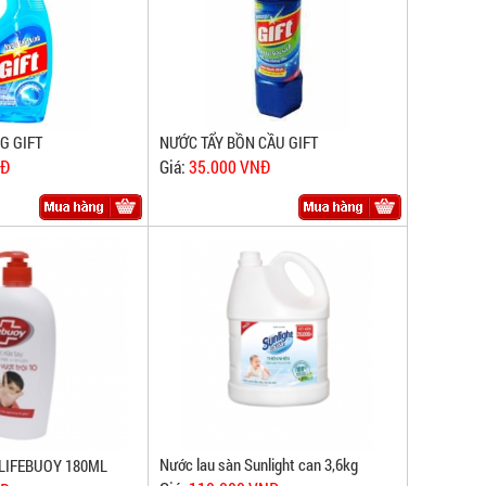
G GIFT
NƯỚC TẨY BỒN CẦU GIFT
NĐ
Giá:
35.000 VNĐ
Nước lau sàn Sunlight can 3,6kg
LIFEBUOY 180ML