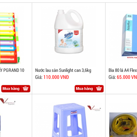
ẤY PGRAND 10
Nước lau sàn Sunlight can 3,6kg
Bìa 80 lá A4 Fle
Giá:
110.000 VNĐ
Giá:
65.000 V