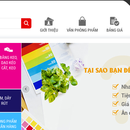
GIỚI THIỆU
VĂN PHÒNG PHẨM
BẢNG GIÁ
BĂNG KEO,
DAO KÉO
CẮT, KEO
M, DÂY
Y RÚT
ÒNG PHẨM
HÃN HÀNG