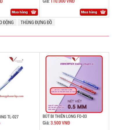
Giá:
110.000 VNĐ
NĐ
AO ĐỘNG
THÙNG ĐỰNG ĐỒ
BÚT BI THIÊN LONG FO-03
ONG TL-027
Giá:
3.500 VNĐ
Đ