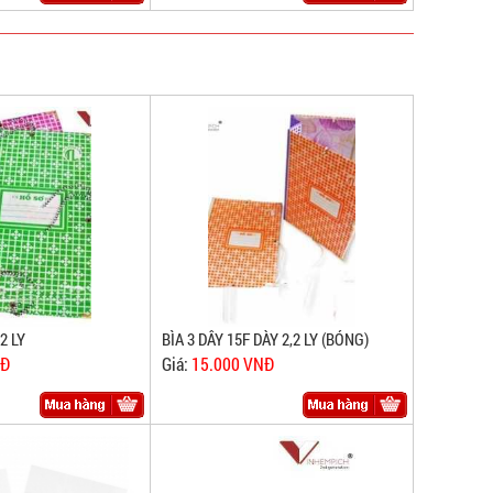
2 LY
BÌA 3 DÂY 15F DÀY 2,2 LY (BÓNG)
NĐ
Giá:
15.000 VNĐ