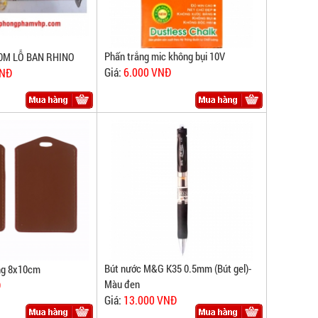
Phấn trắng mic không bụi 10V
0M LỖ BAN RHINO
Giá:
6.000 VNĐ
VNĐ
Bút nước M&G K35 0.5mm (Bút gel)-
ng 8x10cm
Màu đen
Đ
Giá:
13.000 VNĐ