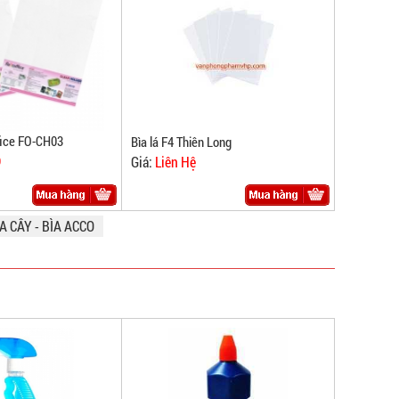
ffice FO-CH03
Bìa lá F4 Thiên Long
Đ
Giá:
Liên Hệ
A CÂY - BÌA ACCO