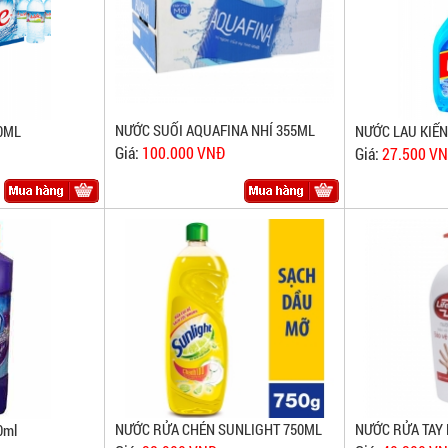
NƯỚC SUỐI AQUAFINA NHÍ 355ML
50ML
NƯỚC LAU KIẾN
Giá:
100.000 VNĐ
Giá:
27.500 V
NƯỚC RỬA CHÉN SUNLIGHT 750ML
NƯỚC RỬA TAY 
0ml