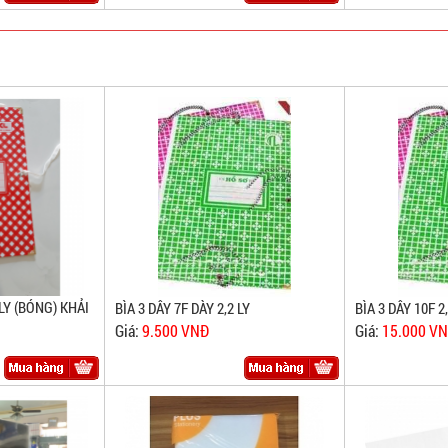
 LY (BÓNG) KHẢI
BÌA 3 DÂY 7F DÀY 2,2 LY
BÌA 3 DÂY 10F 2,
Giá:
9.500 VNĐ
Giá:
15.000 V