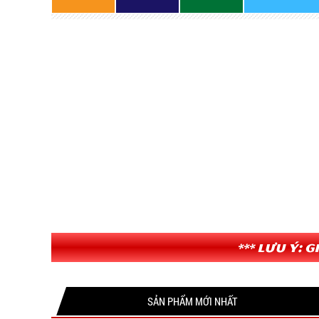
*** Lưu ý: 
VĂN
VĂN
SẢN PHẨM MỚI NHẤT
PHÒNG