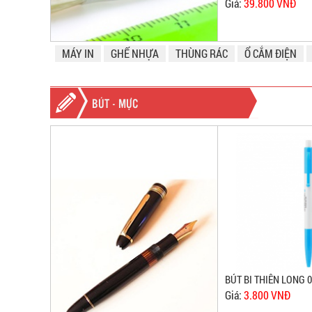
Giá:
39.800 VNĐ
MÁY IN
GHẾ NHỰA
THÙNG RÁC
Ổ CẮM ĐIỆN
BÚT - MỰC
BÚT BI THIÊN LONG 
Giá:
3.800 VNĐ