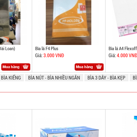
Đài Loan)
Bìa lá F4 Plus
Bìa lá A4 Flexo
Giá:
3.000 VNĐ
Giá:
4.000 VN
- BÌA KIẾNG
BÌA NÚT - BÌA NHIỀU NGĂN
BÌA 3 DÂY - BÌA KẸP
BÌ