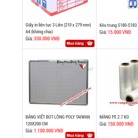
tphcm.
phòng
Chuyên
phẩm
cung
Giấy in liên tục 3 Liên (210 x 279 mm)
Kéo trung S180-S183
cấp
giá
A4 (không chia)
Giá:
15.000 VNĐ
văn
Giá:
330.000 VNĐ
sỉ
phòng
tphcm.
phẩm
sỉ
Chuyên
lẻ
cung
hàng
cấp
chính
hãng,
văn
dịch
phòng
BẢNG VIẾT BÚT LÔNG POLY TAIWAN
MÀNG PE 2.7 KG
vụ
120X200 CM
Giá:
150.000 VNĐ
phẩm
tốt
Giá:
1.100.000 VNĐ
nhất,