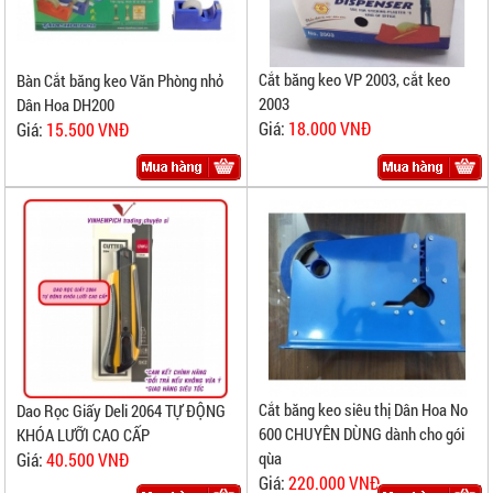
Cắt băng keo VP 2003, cắt keo
Bàn Cắt băng keo Văn Phòng nhỏ
2003
Dân Hoa DH200
Giá:
18.000 VNĐ
Giá:
15.500 VNĐ
Cắt băng keo siêu thị Dân Hoa No
Dao Rọc Giấy Deli 2064 TỰ ĐỘNG
600 CHUYÊN DÙNG dành cho gói
KHÓA LƯỠI CAO CẤP
qùa
Giá:
40.500 VNĐ
Giá:
220.000 VNĐ