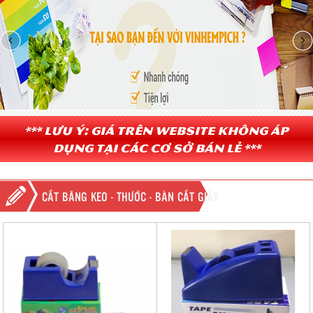
*** Lưu ý: Giá trên website không áp
dụng tại các cơ sở bán lẻ ***
CẮT BĂNG KEO - THƯỚC - BÀN CẮT GIẤY