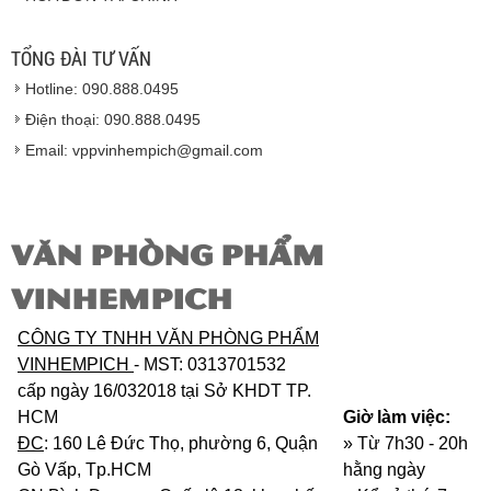
Hàng giao đảm bảo theo đúng tiêu chuẩn chất
lượng của nhà sản xuất.
TỔNG ĐÀI TƯ VẤN
Vinhempich
sẽ thay mặt quý khách thực hiện chế
Hotline: 090.888.0495
độ bảo hành sản phẩm đối với nhà sản xuất hoặc
nhà nhập khẩu nếu sản phẩm bị lỗi hoặc hỏng hóc
Điện thoại: 090.888.0495
nhưng vẫn còn trong thời hạn bảo hành.
Email: vppvinhempich@gmail.com
VĂN PHÒNG PHẨM
VINHEMPICH
CÔNG TY TNHH VĂN PHÒNG PHẨM
VINHEMPICH
- MST: 0313701532
cấp ngày 16/032018 tại Sở KHDT TP.
HCM
Giờ làm việc:
ĐC
: 160 Lê Đức Thọ, phường 6, Quận
» Từ 7h30 - 20h
Gò Vấp, Tp.HCM
hằng ngày