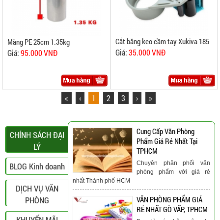
Cắt băng keo cầm tay Xukiva 185
Màng PE 25cm 1.35kg
Giá:
35.000 VNĐ
Giá:
95.000 VNĐ
«
‹
1
2
3
›
»
Cung Cấp Văn Phòng
CHÍNH SÁCH ĐẠI
Phẩm Giá Rẻ Nhất Tại
LÝ
TPHCM
Chuyên phân phối văn
BLOG Kinh doanh
phòng phẩm với giá rẻ
nhất Thành phố HCM
DỊCH VỤ VĂN
PHÒNG
VĂN PHÒNG PHẨM GIÁ
RẺ NHẤT GÒ VẤP, TPHCM
KHUYẾN MÃI