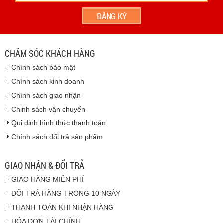
- Hoặc chúng tôi sẽ
cử nhân viên giao hàng
theo đúng
địa chỉ khách hàng cung cấp.
Vinhempich
- Thời hạn ước tính việc vận chuyển : Trong vòng 24h kể
từ sau khi nhận được xác nhận đơn hàng.
CHĂM SÓC KHÁCH HÀNG
Vinhempich
Chính sách bảo mật
Vinhempich
Chính sách kinh doanh
Chính sách giao nhận
Chinh sách vận chuyển
CAM KẾT CHẤT LƯỢNG
Qui định hình thức thanh toán
Chính sách đổi trả sản phẩm
Vinhempich
GIAO NHẬN & ĐỔI TRẢ
GIAO HÀNG MIỄN PHÍ
Vinhempich
ĐỔI TRẢ HÀNG TRONG 10 NGÀY
THANH TOÁN KHI NHẬN HÀNG
Hàng hóa được giao cho quý khách là hàng mới
HÓA ĐƠN TÀI CHÍNH
100% nguyên đai nguyên kiện.