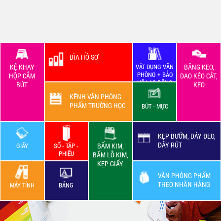
BÌA HỒ SƠ
KỆ KHAY
VẬT DỤNG VĂN
BĂNG KEO,
PHÒNG + BẢO
HỘP CẮM
DAO KÉO CẮT,
HỘ LAO ĐỘNG
BÚT
KEO
KÊNH VĂN PHÒNG
PHẨM TRƯỜNG HỌC
BÚT - MỰC
KẸP BƯỚM, DÂY ĐEO,
DÂY RÚT
GIẤY
SỔ - TẬP -
BẤM KIM,
PHIẾU
BẤM LỖ KIM,
KẸP GIẤY
VĂN PHÒNG PHẨM
THEO NHÃN HÀNG
MÁY TÍNH
BẢNG