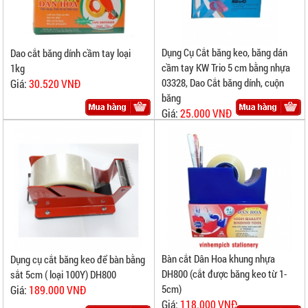
Dụng Cụ Cắt băng keo, băng dán
Dao cắt băng dính cầm tay loại
cầm tay KW Trio 5 cm bằng nhựa
1kg
03328, Dao Cắt băng dính, cuộn
Giá:
30.520 VNĐ
băng
Giá:
25.000 VNĐ
Bàn cắt Dân Hoa khung nhựa
Dụng cụ cắt băng keo để bàn bằng
DH800 (cắt được băng keo từ 1-
sắt 5cm ( loại 100Y) DH800
5cm)
Giá:
189.000 VNĐ
Giá:
118.000 VNĐ