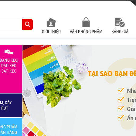
GIỚI THIỆU
VĂN PHÒNG PHẨM
BẢNG GIÁ
BĂNG KEO,
DAO KÉO
CẮT, KEO
M, DÂY
Y RÚT
ÒNG PHẨM
HÃN HÀNG