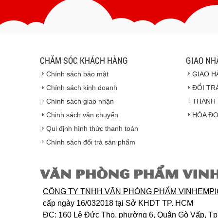
CHĂM SÓC KHÁCH HÀNG
GIAO NH
Chính sách bảo mật
GIAO H
Chính sách kinh doanh
ĐỔI TR
Chính sách giao nhận
THANH 
Chinh sách vận chuyển
HÓA ĐƠ
Qui định hình thức thanh toán
Chính sách đổi trả sản phẩm
VĂN PHÒNG PHẨM VIN
CÔNG TY TNHH VĂN PHÒNG PHẨM VINHEMP
cấp ngày 16/032018 tại Sở KHDT TP. HCM
ĐC
: 160 Lê Đức Thọ, phường 6, Quận Gò Vấp, T