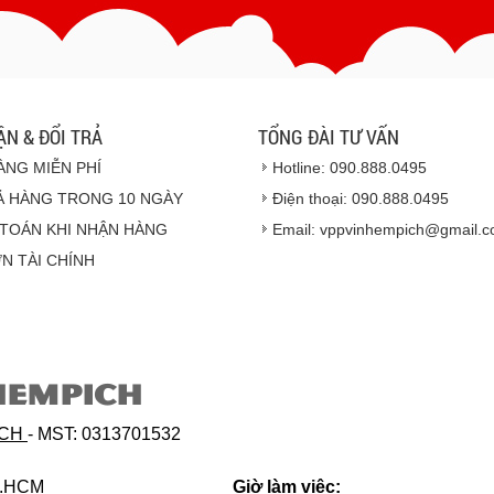
- Hoặc chúng tôi sẽ
cử n
Vinhempich
- Thời hạn ước tính việ
ẬN & ĐỔI TRẢ
TỔNG ĐÀI TƯ VẤN
ÀNG MIỄN PHÍ
Hotline: 090.888.0495
Ả HÀNG TRONG 10 NGÀY
Điện thoại: 090.888.0495
TOÁN KHI NHẬN HÀNG
Email: vppvinhempich@gmail.
N TÀI CHÍNH
Hàng hóa được gi
HEMPICH
Hàng giao đảm bảo t
Vinhempich
sẽ th
ICH
- MST: 0313701532
phẩm đối với nhà 
hoặc hỏng h
p.HCM
Giờ làm việc: