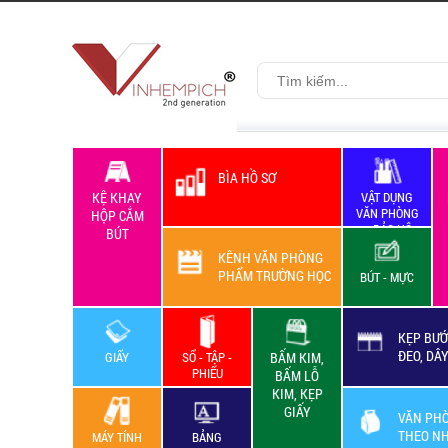
BÌA HỒ SƠ
KỆ KHAY
VẬT DỤNG
VĂN PHÒNG
HỘP CẮM
+ BẢO HỘ
BÚT
LAO ĐỘNG
KÊNH VĂN PHÒNG
PHẨM TRƯỜNG HỌC
BÚT - MỰC
KẸP BƯỚ
ĐEO, DÂ
GIẤY
SỔ - TẬP -
BẤM KIM,
PHIẾU
BẤM LỖ
KIM, KẸP
GIẤY
VĂN PH
THEO N
MÁY TÍNH
BẢNG