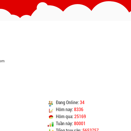
hân viên giao hàng
theo đúng địa chỉ khách hàng
cung cấp.
c vận chuyển : Trong vòng 24h kể từ sau khi nhận
được xác nhận đơn hàng.
Vinhempich
Vinhempich
CAM KẾT CHẤT LƯỢNG
com
Vinhempich
Vinhempich
ao cho quý khách là hàng mới 100% nguyên đai
nguyên kiện.
Đang Online:
34
heo đúng tiêu chuẩn chất lượng của nhà sản xuất.
Hôm nay:
8336
ay mặt quý khách thực hiện chế độ bảo hành sản
Hôm qua:
25169
sản xuất hoặc nhà nhập khẩu nếu sản phẩm bị lỗi
Tuần này:
80001
óc nhưng vẫn còn trong thời hạn bảo hành.
Tổng truy cập:
5653757