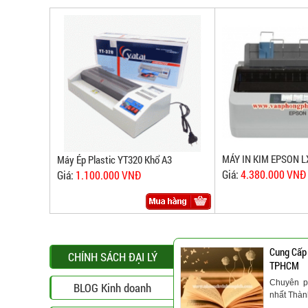
MÁY IN KIM EPSON LX
Máy Ép Plastic YT320 Khổ A3
Giá:
4.380.000 VNĐ
Giá:
1.100.000 VNĐ
Cung Cấp
CHÍNH SÁCH ĐẠI LÝ
TPHCM
Chuyên p
BLOG Kinh doanh
nhất Thà