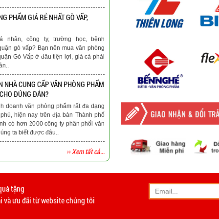
G PHẨM GIÁ RẺ NHẤT GÒ VẤP,
á nhân, công ty, trường học, bệnh
ại quận gò vấp? Bạn nên mua văn phòng
quận Gò Vấp ở đâu tiện lợi, giá cả phải
ản..
N NHÀ CUNG CẤP VĂN PHÒNG PHẨM
 CHO ĐÚNG ĐẮN?
nh doanh văn phòng phẩm rất đa dạng
GIAO NHẬN & ĐỔI TR
phú, hiện nay trên địa bàn Thành phố
nh có hơn 2000 công ty phân phối văn
ng ta biết được đâu..
›› Xem tất cả...
-
Giao hàng miễn phí
tất c
Vinhempich
quà tặng
- Phương thức vận chuyển
 và ưu đãi từ website chúng tôi
- Khách hàng có th