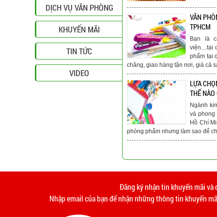
DỊCH VỤ VĂN PHÒNG
VĂN PHÒN
TPHCM
KHUYẾN MÃI
Bạn là c
viện....t
TIN TỨC
phẩm tại 
chăng, giao hàng tận nơi, giá cả s
VIDEO
LỰA CHỌ
THẾ NÀO
Ngành ki
và phong 
Hồ Chí Mi
phòng phẩm nhưng làm sao để chú
Đăng ký nhận tin khuyến mãi và 
Nhập email của bạn để nhận những thông tin khuyến mãi