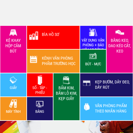
BÌA HỒ SƠ
KỆ KHAY
VẬT DỤNG VĂN
BĂNG KEO,
PHÒNG + BẢO
HỘP CẮM
DAO KÉO CẮT,
HỘ LAO ĐỘNG
BÚT
KEO
KÊNH VĂN PHÒNG
PHẨM TRƯỜNG HỌC
BÚT - MỰC
KẸP BƯỚM, DÂY ĐEO,
DÂY RÚT
GIẤY
SỔ - TẬP -
BẤM KIM,
PHIẾU
BẤM LỖ KIM,
KẸP GIẤY
VĂN PHÒNG PHẨM
THEO NHÃN HÀNG
MÁY TÍNH
BẢNG