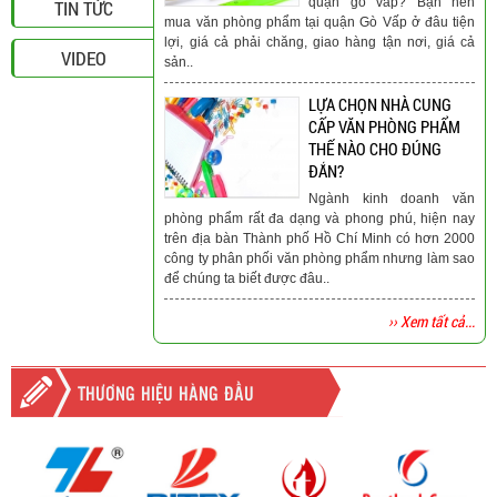
quận gò vấp? Bạn nên
TIN TỨC
mua văn phòng phẩm tại quận Gò Vấp ở đâu tiện
lợi, giá cả phải chăng, giao hàng tận nơi, giá cả
VIDEO
sản..
LỰA CHỌN NHÀ CUNG
CẤP VĂN PHÒNG PHẨM
THẾ NÀO CHO ĐÚNG
ĐẮN?
Ngành kinh doanh văn
phòng phẩm rất đa dạng và phong phú, hiện nay
trên địa bàn Thành phố Hồ Chí Minh có hơn 2000
công ty phân phối văn phòng phẩm nhưng làm sao
để chúng ta biết được đâu..
›› Xem tất cả...
THƯƠNG HIỆU HÀNG ĐẦU