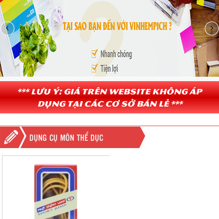
*** Lưu ý: Giá trên website không áp
dụng tại các cơ sở bán lẻ ***
DỤNG CỤ MÔN THỂ DỤC