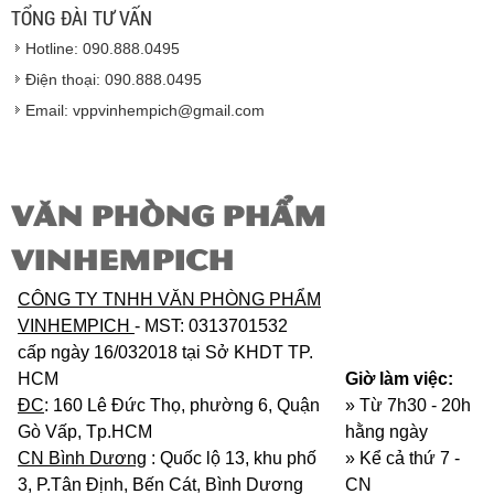
lượng của nhà sản xuất.
TỔNG ĐÀI TƯ VẤN
Vinhempich
sẽ thay mặt quý khách thực hiện chế
Hotline: 090.888.0495
độ bảo hành sản phẩm đối với nhà sản xuất hoặc
nhà nhập khẩu nếu sản phẩm bị lỗi hoặc hỏng hóc
Điện thoại: 090.888.0495
nhưng vẫn còn trong thời hạn bảo hành.
Email: vppvinhempich@gmail.com
VĂN PHÒNG PHẨM
VINHEMPICH
CÔNG TY TNHH VĂN PHÒNG PHẨM
VINHEMPICH
- MST: 0313701532
cấp ngày 16/032018 tại Sở KHDT TP.
HCM
Giờ làm việc:
ĐC
: 160 Lê Đức Thọ, phường 6, Quận
» Từ 7h30 - 20h
Gò Vấp, Tp.HCM
hằng ngày
CN Bình Dương
: Quốc lộ 13, khu phố
»
Kể cả thứ 7 -
3, P.Tân Định, Bến Cát, Bình Dương
CN