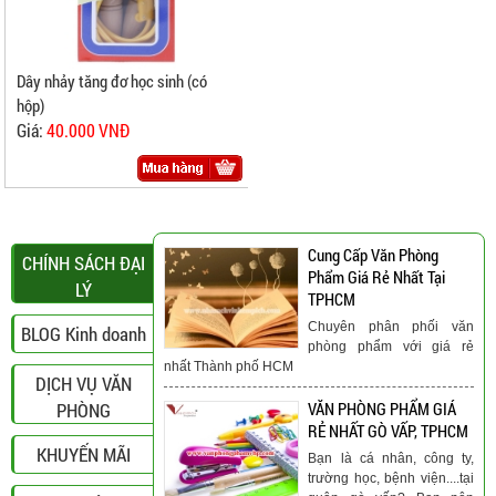
Dây nhảy tăng đơ học sinh (có
hộp)
Giá:
40.000 VNĐ
Cung Cấp Văn Phòng
CHÍNH SÁCH ĐẠI
Phẩm Giá Rẻ Nhất Tại
LÝ
TPHCM
Chuyên phân phối văn
BLOG Kinh doanh
phòng phẩm với giá rẻ
nhất Thành phố HCM
DỊCH VỤ VĂN
PHÒNG
VĂN PHÒNG PHẨM GIÁ
RẺ NHẤT GÒ VẤP, TPHCM
KHUYẾN MÃI
Bạn là cá nhân, công ty,
trường học, bệnh viện....tại