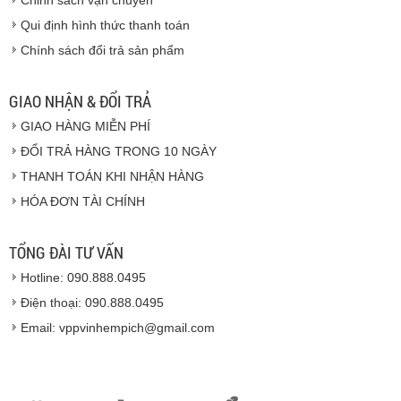
CAM KẾT CHẤT LƯỢNG
Qui định hình thức thanh toán
Chính sách đổi trả sản phẩm
Vinhempich
GIAO NHẬN & ĐỔI TRẢ
GIAO HÀNG MIỄN PHÍ
Vinhempich
ĐỔI TRẢ HÀNG TRONG 10 NGÀY
THANH TOÁN KHI NHẬN HÀNG
Hàng hóa được giao cho quý khách là hàng mới
HÓA ĐƠN TÀI CHÍNH
100% nguyên đai nguyên kiện.
Hàng giao đảm bảo theo đúng tiêu chuẩn chất
lượng của nhà sản xuất.
TỔNG ĐÀI TƯ VẤN
Vinhempich
sẽ thay mặt quý khách thực hiện chế
Hotline: 090.888.0495
độ bảo hành sản phẩm đối với nhà sản xuất hoặc
nhà nhập khẩu nếu sản phẩm bị lỗi hoặc hỏng hóc
Điện thoại: 090.888.0495
nhưng vẫn còn trong thời hạn bảo hành.
Email: vppvinhempich@gmail.com