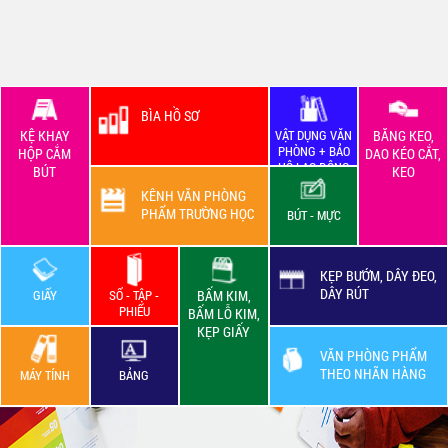
BÌA HỒ SƠ
KỆ KHAY
VẬT DỤNG VĂN
BĂNG KEO,
PHÒNG + BẢO
HỘP CẮM
DAO KÉO CẮT,
HỘ LAO ĐỘNG
BÚT
KEO
KÊNH VĂN PHÒNG
PHẨM TRƯỜNG HỌC
BÚT - MỰC
KẸP BƯỚM, DÂY ĐEO,
DÂY RÚT
GIẤY
SỔ - TẬP -
BẤM KIM,
PHIẾU
BẤM LỖ KIM,
KẸP GIẤY
VĂN PHÒNG PHẨM
THEO NHÃN HÀNG
MÁY TÍNH
BẢNG