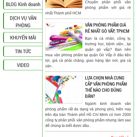
Chuyên phân phối văn
BLOG Kinh doanh
phòng phẩm với giá rẻ
nhất Thành phố HCM
DỊCH VỤ VĂN
PHÒNG
VĂN PHÒNG PHẨM GIÁ
RẺ NHẤT GÒ VẤP, TPHCM
KHUYẾN MÃI
Bạn là cá nhân, công ty,
trường học, bệnh viện....tại
quận gò vấp? Bạn nên
TIN TỨC
mua văn phòng phẩm tại quận Gò Vấp ở đâu tiện
lợi, giá cả phải chăng, giao hàng tận nơi, giá cả
VIDEO
sản..
LỰA CHỌN NHÀ CUNG
CẤP VĂN PHÒNG PHẨM
THẾ NÀO CHO ĐÚNG
ĐẮN?
Ngành kinh doanh văn
phòng phẩm rất đa dạng và phong phú, hiện nay
trên địa bàn Thành phố Hồ Chí Minh có hơn 2000
công ty phân phối văn phòng phẩm nhưng làm sao
để chúng ta biết được đâu..