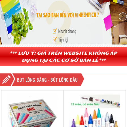
*** Lưu ý: Giá trên website không áp
dụng tại các cơ sở bán lẻ ***
BÚT LÔNG BẢNG - BÚT LÔNG DẦU