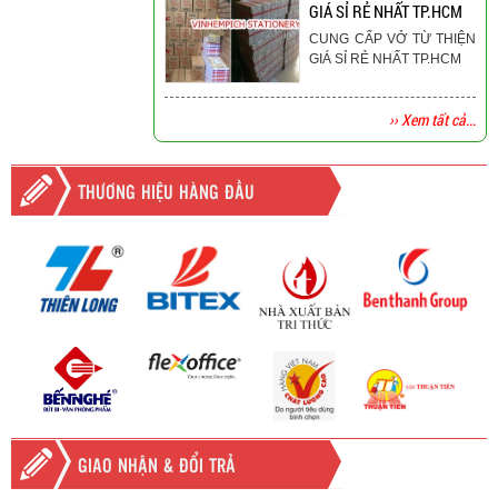
GIÁ SỈ RẺ NHẤT TP.HCM
CUNG CẤP VỞ TỪ THIỆN
GIÁ SỈ RẺ NHẤT TP.HCM
›› Xem tất cả...
THƯƠNG HIỆU HÀNG ĐẦU
GIAO NHẬN & ĐỔI TRẢ