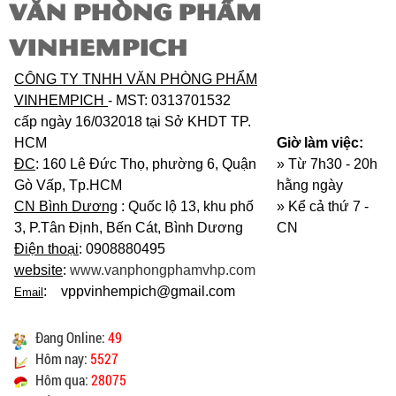
VĂN PHÒNG PHẨM
VINHEMPICH
CÔNG TY TNHH VĂN PHÒNG PHẨM
VINHEMPICH
- MST: 0313701532
cấp ngày 16/032018 tại Sở KHDT TP.
HCM
Giờ làm việc:
ĐC
: 160 Lê Đức Thọ, phường 6, Quận
» Từ 7h30 - 20h
Gò Vấp, Tp.HCM
hằng ngày
CN Bình Dương
: Quốc lộ 13, khu phố
»
Kể cả thứ 7 -
3, P.Tân Định, Bến Cát, Bình Dương
CN
Điện thoại
: 0908880495
website
:
www.vanphongphamvhp.com
: vppvinhempich@gmail.com
Email
Đang Online:
49
Hôm nay:
5527
Hôm qua:
28075