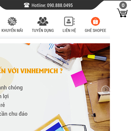
Hotline:
090.888.0495
0
KHUYẾN MÃI
TUYỂN DỤNG
LIÊN HỆ
GHÉ SHOPEE