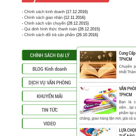
-
Chính sách kinh doanh
(17.12.2016)
-
Chính sách giao nhận
(12.11.2016)
-
Chinh sách vận chuyển
(28.12.2015)
-
Qui định hình thức thanh toán
(28.12.2015)
-
Chính sách đổi trả sản phẩm
(26.10.2016)
Cung Cấp
CHÍNH SÁCH ĐẠI LÝ
TPHCM
Chuyên p
BLOG Kinh doanh
nhất Thà
DỊCH VỤ VĂN PHÒNG
VĂN PHÒN
TPHCM
KHUYẾN MÃI
Bạn là c
viện....t
TIN TỨC
phẩm tại 
chăng, giao hàng tận nơi, giá cả s
VIDEO
LỰA CHỌ