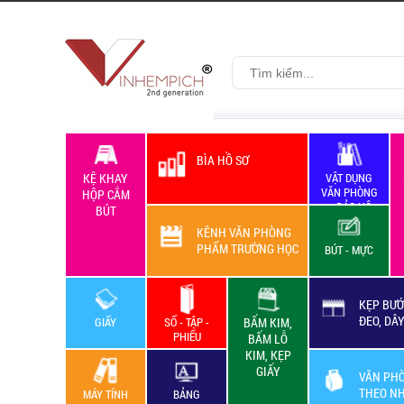
BÌA HỒ SƠ
KỆ KHAY
VẬT DỤNG
VĂN PHÒNG
HỘP CẮM
+ BẢO HỘ
BÚT
LAO ĐỘNG
KÊNH VĂN PHÒNG
PHẨM TRƯỜNG HỌC
BÚT - MỰC
KẸP BƯỚ
ĐEO, DÂ
GIẤY
SỔ - TẬP -
BẤM KIM,
PHIẾU
BẤM LỖ
KIM, KẸP
GIẤY
VĂN PH
THEO N
MÁY TÍNH
BẢNG