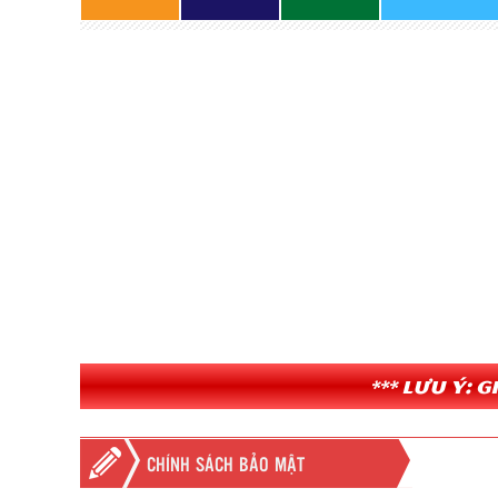
*** Lưu ý: 
CHÍNH SÁCH BẢO MẬT