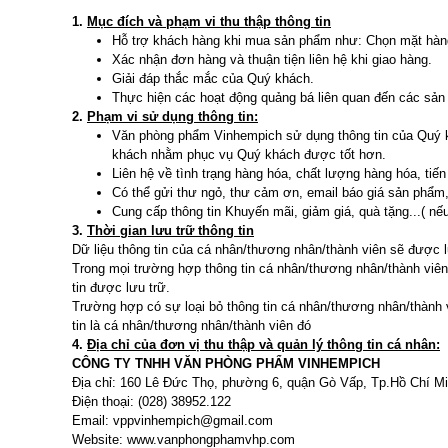
1.
Mục đích và phạm vi thu thập thông tin
Hỗ trợ khách hàng khi mua sản phẩm như: Chọn mặt hàng
Xác nhận đơn hàng và thuận tiện liên hệ khi giao hàng.
Giải đáp thắc mắc của Quý khách.
Thực hiện các hoạt động quảng bá liên quan đến các s
2.
Phạm vi sử dụng thông tin:
Văn phòng phẩm Vinhempich sử dụng thông tin của Quý kh
khách nhằm phục vụ Quý khách được tốt hơn.
Liên hệ về tình trạng hàng hóa, chất lượng hàng hóa, tiến
Có thể gửi thư ngỏ, thư cảm ơn, email báo giá sản phẩm,
Cung cấp thông tin Khuyến mãi, giảm giá, quà tặng...( nế
3.
Thời gian lưu trữ thông tin
Dữ liệu thông tin của cá nhân/thương nhân/thành viên sẽ được
Trong mọi trường hợp thông tin cá nhân/thương nhân/thành viê
tin được lưu trữ.
Trường hợp có sự loại bỏ thông tin cá nhân/thương nhân/thành vi
tin là cá nhân/thương nhân/thành viên đó
4.
Địa chỉ của đơn vị thu thập và quản lý thông tin cá nhân:
CÔNG TY TNHH VĂN PHÒNG PHẨM VINHEMPICH
Địa chỉ: 160 Lê Đức Thọ, phường 6, quận Gò Vấp, Tp.Hồ Chí M
Điện thoại: (028) 38952.122
Email: vppvinhempich@gmail.com
Website: www.vanphongphamvhp.com