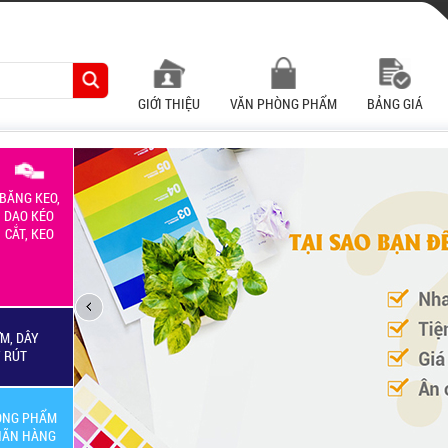
GIỚI THIỆU
VĂN PHÒNG PHẨM
BẢNG GIÁ
BĂNG KEO,
DAO KÉO
CẮT, KEO
M, DÂY
Y RÚT
ÒNG PHẨM
HÃN HÀNG