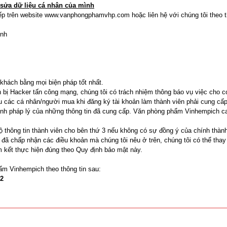
 sửa dữ liệu cá nhân của mình
iếp trên website www.vanphongphamvhp.com hoặc liên hệ với chúng tôi theo t
inh
 khách bằng mọi biện pháp tốt nhất.
bị Hacker tấn công mạng, chúng tôi có trách nhiệm thông báo vụ việc cho cơ
ác cá nhân/người mua khi đăng ký tài khoản làm thành viên phải cung cấp đầ
về tính pháp lý của những thông tin đã cung cấp. Văn phòng phẩm Vinhempich 
ộ thông tin thành viên cho bên thứ 3 nếu không có sự đồng ý của chính thành
 đã chấp nhận các điều khoản mà chúng tôi nêu ở trên, chúng tôi có thể tha
m kết thực hiện đúng theo Quy định bảo mật này.
m Vinhempich theo thông tin sau:
22