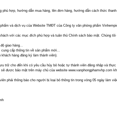
 phù hợp, hướng dẫn mua hàng, lên đơn hàng, hướng dẫn cách thức thanh 
ản phẩm và dịch vụ của Website TMĐT của Công ty văn phòng phẩm Vinhempi
ách với các mục đích phù hợp và tuân thủ Chính sách bảo mật. Chúng tôi có
 độ giao hàng...
 cung cấp thông tin về sản phẩm mới...
u khách hàng đăng ký làm thành viên).
 lưu trữ cho đến khi có yêu cầu hủy bỏ hoặc tự thành viên đăng nhập và th
n sẽ được bảo mật trên máy chủ của website www.vanphongphamvhp.com khôn
ên phải thông báo cho người bị loại bỏ thông tin trong vòng 05 ngày làm việ
inh