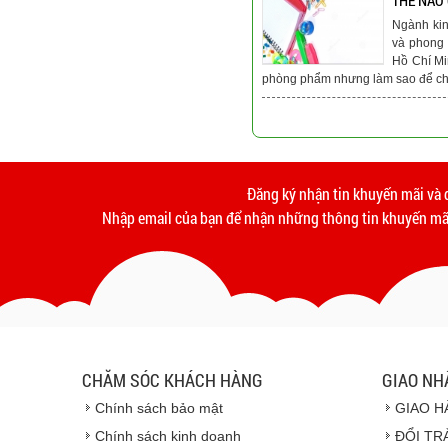
THẾ NÀO
Ngành ki
và phong 
Hồ Chí Mi
phòng phẩm nhưng làm sao để chú
Đăng ký nhận tin khuyến mãi và 
Nhập email của bạn để nhận những thông tin khuyến mãi
CHĂM SÓC KHÁCH HÀNG
GIAO NH
Chính sách bảo mật
GIAO H
Chính sách kinh doanh
ĐỔI TR