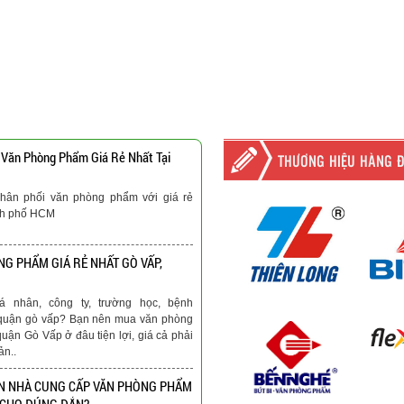
 Văn Phòng Phẩm Giá Rẻ Nhất Tại
THƯƠNG HIỆU HÀNG 
hân phối văn phòng phẩm với giá rẻ
nh phố HCM
G PHẨM GIÁ RẺ NHẤT GÒ VẤP,
á nhân, công ty, trường học, bệnh
ại quận gò vấp? Bạn nên mua văn phòng
quận Gò Vấp ở đâu tiện lợi, giá cả phải
ản..
N NHÀ CUNG CẤP VĂN PHÒNG PHẨM