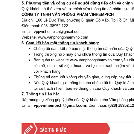
5.
Phương tiện và công cụ để người dùng tiếp cận và chỉnh
Quý khách có thể xem và tự chỉnh sửa thông tin cá nhân trực t
CÔNG TY TNHH VĂN PHÒNG PHẨM VINHEMPICH
Địa chỉ: 160 Lê Đức Thọ, phường 6, quận Gò Vấp, Tp.Hồ Chí M
Điện thoại: 028. 38952.122
Email: vppvinhempich@gmail.com
Website: www.vanphongphamvhp.com
6.
Cam kết bảo mật thông tin khách hàng:
Chúng tôi cam kết sẽ bảo mật thông tin cá nhân của Quý
Trong trường hợp máy chủ chứa thông tin của Quý khách 
Ban quản trị website www.vanphongphamvhp.com yêu cầu c
liên hệ, email, số điện thoại... và tự chịu trách nhiệm 
với khách hàng.
Chúng tôi cam kết không chuyển giao, cung cấp hay tiết l
Nếu Quý khách gửi thông tin cho chúng tôi thì Quý khách
tôi có trách nhiệm bảo vệ thông tin của Quý khách và ca
7.
Thông tin liên hệ:
Rất mong sự đóng góp ý kiến của Quý khách cho Văn phòng phẩ
Email:
vppvinhempich@gmail.com
. Điện thoại:
(028) 38952.1
CÁC TIN KHÁC