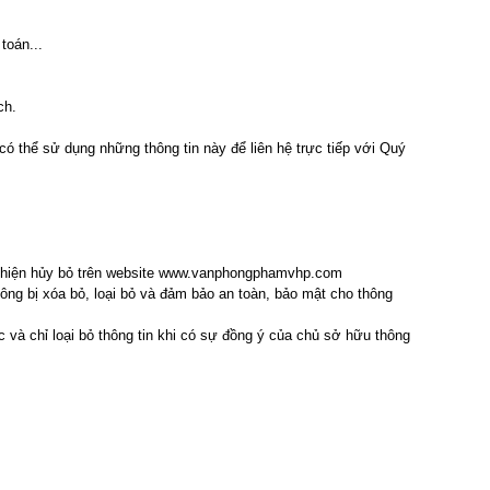
toán...
ch.
 thể sử dụng những thông tin này để liên hệ trực tiếp với Quý
ực hiện hủy bỏ trên website www.vanphongphamvhp.com
g bị xóa bỏ, loại bỏ và đảm bảo an toàn, bảo mật cho thông
c và chỉ loại bỏ thông tin khi có sự đồng ý của chủ sở hữu thông