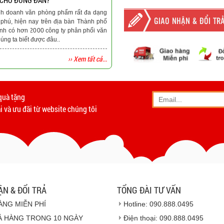
 CHO ĐÚNG ĐẮN?
nh doanh văn phòng phẩm rất đa dạng
GIAO NHẬN & ĐỔI TR
phú, hiện nay trên địa bàn Thành phố
nh có hơn 2000 công ty phân phối văn
ng ta biết được đâu..
›› Xem tất cả...
-
Giao hàng miễn phí
tất c
Vinhempich
quà tặng
- Phương thức vận chuyển
 và ưu đãi từ website chúng tôi
- Khách hàng có th
- Hoặc chúng tôi sẽ
cử n
Vinhempich
- Thời hạn ước tính việ
ẬN & ĐỔI TRẢ
TỔNG ĐÀI TƯ VẤN
ÀNG MIỄN PHÍ
Hotline: 090.888.0495
Ả HÀNG TRONG 10 NGÀY
Điện thoại: 090.888.0495