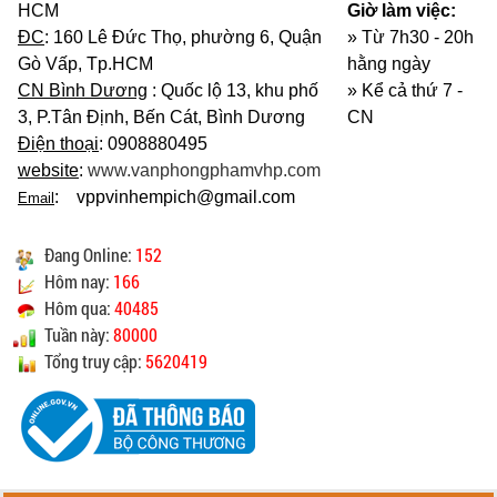
HCM
Giờ làm việc:
ĐC
: 160 Lê Đức Thọ, phường 6, Quận
» Từ 7h30 - 20h
Gò Vấp, Tp.HCM
hằng ngày
CN Bình Dương
: Quốc lộ 13, khu phố
»
Kể cả thứ 7 -
3, P.Tân Định, Bến Cát, Bình Dương
CN
Điện thoại
: 0908880495
website
:
www.vanphongphamvhp.com
: vppvinhempich@gmail.com
Email
Đang Online:
152
Hôm nay:
166
Hôm qua:
40485
Tuần này:
80000
Tổng truy cập:
5620419