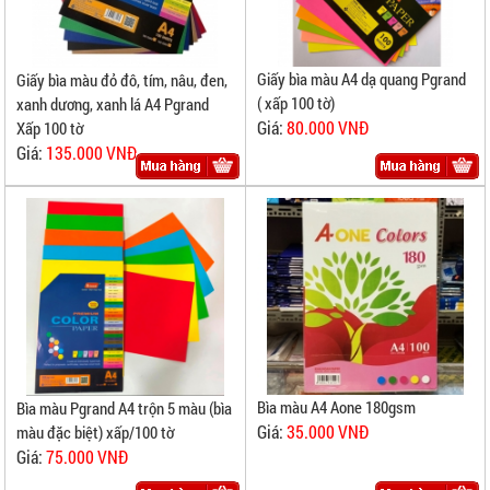
Giấy bìa màu A4 dạ quang Pgrand
Giấy bìa màu đỏ đô, tím, nâu, đen,
( xấp 100 tờ)
xanh dương, xanh lá A4 Pgrand
Giá:
80.000 VNĐ
Xấp 100 tờ
Giá:
135.000 VNĐ
Bìa màu A4 Aone 180gsm
Bìa màu Pgrand A4 trộn 5 màu (bìa
Giá:
35.000 VNĐ
màu đặc biệt) xấp/100 tờ
Giá:
75.000 VNĐ