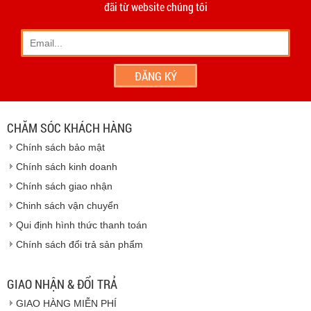
đãi từ website chúng tôi
hiện trên tinh thần hợp tác, thiện chí.
- Khách hàng có thể đến
giao dịch trực tiếp tại
công ty
chúng tôi
- Hoặc chúng tôi sẽ
cử nhân viên giao hàng
theo đúng
địa chỉ khách hàng cung cấp.
Vinhempich
- Thời hạn ước tính việc vận chuyển : Trong vòng 24h kể
từ sau khi nhận được xác nhận đơn hàng.
CHĂM SÓC KHÁCH HÀNG
Vinhempich
Chính sách bảo mật
Vinhempich
Chính sách kinh doanh
Chính sách giao nhận
Chinh sách vận chuyển
CAM KẾT CHẤT LƯỢNG
Qui định hình thức thanh toán
Chính sách đổi trả sản phẩm
Vinhempich
GIAO NHẬN & ĐỔI TRẢ
GIAO HÀNG MIỄN PHÍ