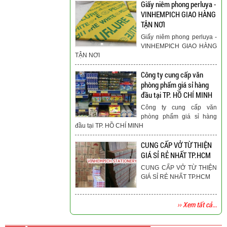
Giấy niêm phong perluya -
VINHEMPICH GIAO HÀNG
TẬN NƠI
Giấy niêm phong perluya -
VINHEMPICH GIAO HÀNG
TẬN NƠI
Công ty cung cấp văn
phòng phẩm giá sỉ hàng
đầu tại TP. HỒ CHÍ MINH
Công ty cung cấp văn
phòng phẩm giá sỉ hàng
đầu tại TP. HỒ CHÍ MINH
CUNG CẤP VỞ TỪ THIỆN
GIÁ SỈ RẺ NHẤT TP.HCM
CUNG CẤP VỞ TỪ THIỆN
GIÁ SỈ RẺ NHẤT TP.HCM
›› Xem tất cả...