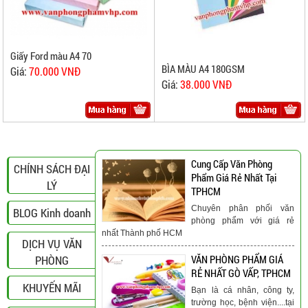
Giấy Ford màu A4 70
BÌA MÀU A4 180GSM
Giá:
70.000 VNĐ
Giá:
38.000 VNĐ
Cung Cấp Văn Phòng
CHÍNH SÁCH ĐẠI
Phẩm Giá Rẻ Nhất Tại
LÝ
TPHCM
Chuyên phân phối văn
BLOG Kinh doanh
phòng phẩm với giá rẻ
nhất Thành phố HCM
DỊCH VỤ VĂN
PHÒNG
VĂN PHÒNG PHẨM GIÁ
RẺ NHẤT GÒ VẤP, TPHCM
KHUYẾN MÃI
Bạn là cá nhân, công ty,
trường học, bệnh viện....tại