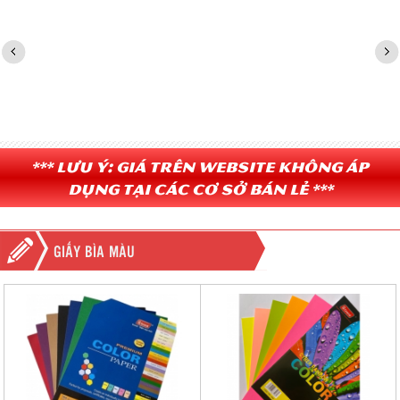
*** Lưu ý: Giá trên website không áp
dụng tại các cơ sở bán lẻ ***
GIẤY BÌA MÀU