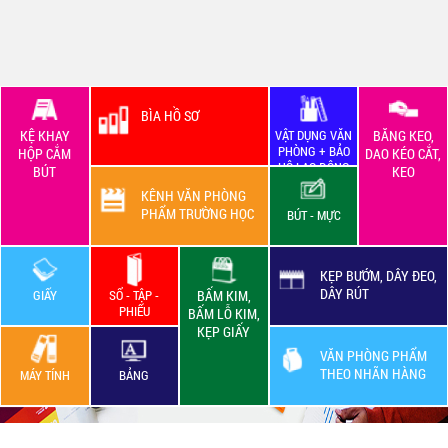
BÌA HỒ SƠ
KỆ KHAY
VẬT DỤNG VĂN
BĂNG KEO,
PHÒNG + BẢO
HỘP CẮM
DAO KÉO CẮT,
HỘ LAO ĐỘNG
BÚT
KEO
KÊNH VĂN PHÒNG
PHẨM TRƯỜNG HỌC
BÚT - MỰC
KẸP BƯỚM, DÂY ĐEO,
DÂY RÚT
GIẤY
SỔ - TẬP -
BẤM KIM,
PHIẾU
BẤM LỖ KIM,
KẸP GIẤY
VĂN PHÒNG PHẨM
THEO NHÃN HÀNG
MÁY TÍNH
BẢNG