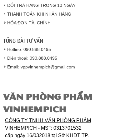
Vinhempich
ĐỔI TRẢ HÀNG TRONG 10 NGÀY
THANH TOÁN KHI NHẬN HÀNG
Hàng hóa được giao cho quý khách là hàng mới
HÓA ĐƠN TÀI CHÍNH
100% nguyên đai nguyên kiện.
Hàng giao đảm bảo theo đúng tiêu chuẩn chất
lượng của nhà sản xuất.
TỔNG ĐÀI TƯ VẤN
Vinhempich
sẽ thay mặt quý khách thực hiện chế
Hotline: 090.888.0495
độ bảo hành sản phẩm đối với nhà sản xuất hoặc
nhà nhập khẩu nếu sản phẩm bị lỗi hoặc hỏng hóc
Điện thoại: 090.888.0495
nhưng vẫn còn trong thời hạn bảo hành.
Email: vppvinhempich@gmail.com
VĂN PHÒNG PHẨM
VINHEMPICH
CÔNG TY TNHH VĂN PHÒNG PHẨM
VINHEMPICH
- MST: 0313701532
cấp ngày 16/032018 tại Sở KHDT TP.