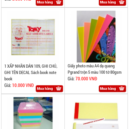
Giấy photo màu A4 dạ quang
1 XẤP NHÃN DÁN 109, GHI CHÚ,
Pgrand trộn 5 màu 100 tờ 80gsm
GHI TÊN DECAL Sách book note
Giá:
70.000 VNĐ
book
Giá:
10.000 VNĐ