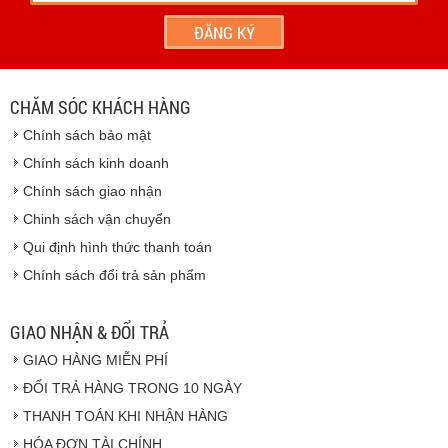
- Hoặc chúng tôi sẽ
cử nhân viên giao hàng
theo đúng
địa chỉ khách hàng cung cấp.
Vinhempich
- Thời hạn ước tính việc vận chuyển : Trong vòng 24h kể
từ sau khi nhận được xác nhận đơn hàng.
CHĂM SÓC KHÁCH HÀNG
Vinhempich
Chính sách bảo mật
Vinhempich
Chính sách kinh doanh
Chính sách giao nhận
Chinh sách vận chuyển
CAM KẾT CHẤT LƯỢNG
Qui định hình thức thanh toán
Chính sách đổi trả sản phẩm
Vinhempich
GIAO NHẬN & ĐỔI TRẢ
GIAO HÀNG MIỄN PHÍ
Vinhempich
ĐỔI TRẢ HÀNG TRONG 10 NGÀY
THANH TOÁN KHI NHẬN HÀNG
Hàng hóa được giao cho quý khách là hàng mới
HÓA ĐƠN TÀI CHÍNH
100% nguyên đai nguyên kiện.