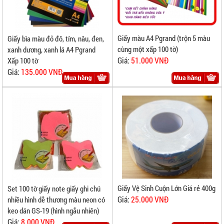
Giấy màu A4 Pgrand (trộn 5 màu
Giấy bìa màu đỏ đô, tím, nâu, đen,
cùng một xấp 100 tờ)
xanh dương, xanh lá A4 Pgrand
Giá:
51.000 VNĐ
Xấp 100 tờ
Giá:
135.000 VNĐ
Giấy Vệ Sinh Cuộn Lớn Giá rẻ 400g
Set 100 tờ giấy note giấy ghi chú
Giá:
25.000 VNĐ
nhiều hình dễ thương màu neon có
keo dán GS-19 (hình ngẫu nhiên)
Giá:
8.000 VNĐ