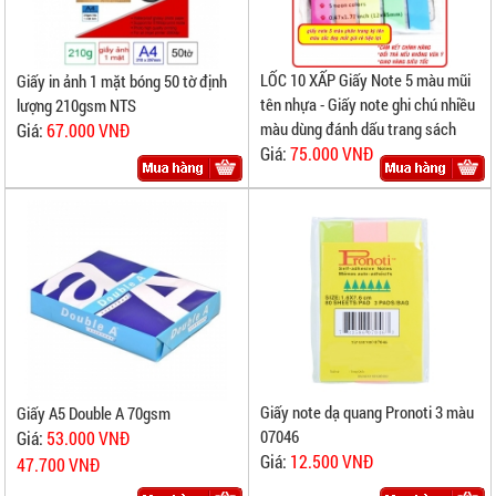
LỐC 10 XẤP Giấy Note 5 màu mũi
Giấy in ảnh 1 mặt bóng 50 tờ định
tên nhựa - Giấy note ghi chú nhiều
lượng 210gsm NTS
màu dùng đánh dấu trang sách
Giá:
67.000 VNĐ
Giá:
75.000 VNĐ
Giấy note dạ quang Pronoti 3 màu
Giấy A5 Double A 70gsm
07046
Giá:
53.000 VNĐ
Giá:
12.500 VNĐ
47.700 VNĐ