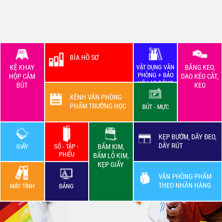
BÌA HỒ SƠ
KỆ KHAY
VẬT DỤNG VĂN
BĂNG KEO,
PHÒNG + BẢO
HỘP CẮM
DAO KÉO CẮT,
HỘ LAO ĐỘNG
BÚT
KEO
KÊNH VĂN PHÒNG
PHẨM TRƯỜNG HỌC
BÚT - MỰC
KẸP BƯỚM, DÂY ĐEO,
DÂY RÚT
GIẤY
SỔ - TẬP -
BẤM KIM,
PHIẾU
BẤM LỖ KIM,
KẸP GIẤY
VĂN PHÒNG PHẨM
THEO NHÃN HÀNG
MÁY TÍNH
BẢNG