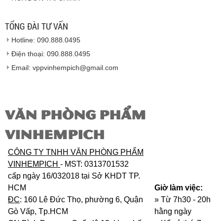
Hàng giao đảm bảo theo đúng tiêu chuẩn chất
lượng của nhà sản xuất.
TỔNG ĐÀI TƯ VẤN
Vinhempich
sẽ thay mặt quý khách thực hiện chế
Hotline: 090.888.0495
độ bảo hành sản phẩm đối với nhà sản xuất hoặc
nhà nhập khẩu nếu sản phẩm bị lỗi hoặc hỏng hóc
Điện thoại: 090.888.0495
nhưng vẫn còn trong thời hạn bảo hành.
Email: vppvinhempich@gmail.com
VĂN PHÒNG PHẨM
VINHEMPICH
CÔNG TY TNHH VĂN PHÒNG PHẨM
VINHEMPICH
- MST: 0313701532
cấp ngày 16/032018 tại Sở KHDT TP.
HCM
Giờ làm việc:
ĐC
: 160 Lê Đức Thọ, phường 6, Quận
» Từ 7h30 - 20h
Gò Vấp, Tp.HCM
hằng ngày