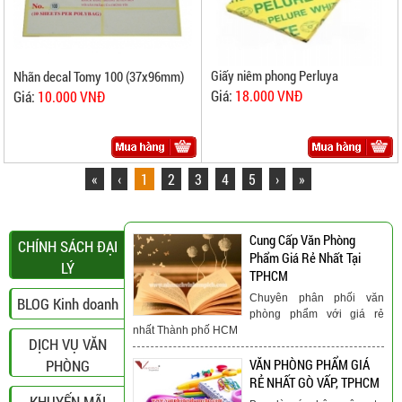
Giấy niêm phong Perluya
Nhãn decal Tomy 100 (37x96mm)
Giá:
18.000 VNĐ
Giá:
10.000 VNĐ
«
‹
1
2
3
4
5
›
»
Cung Cấp Văn Phòng
CHÍNH SÁCH ĐẠI
Phẩm Giá Rẻ Nhất Tại
LÝ
TPHCM
Chuyên phân phối văn
BLOG Kinh doanh
phòng phẩm với giá rẻ
nhất Thành phố HCM
DỊCH VỤ VĂN
PHÒNG
VĂN PHÒNG PHẨM GIÁ
RẺ NHẤT GÒ VẤP, TPHCM
KHUYẾN MÃI