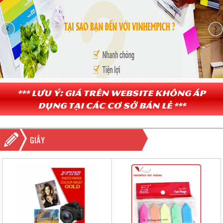
*** Lưu ý: Giá trên website không áp
dụng tại các cơ sở bán lẻ ***
GIẤY