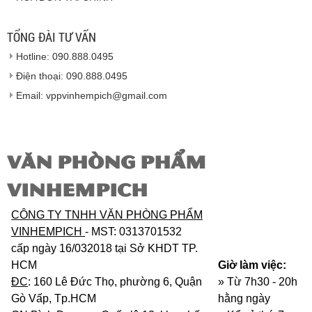
Hàng giao đảm bảo theo đúng tiêu chuẩn chất
lượng của nhà sản xuất.
TỔNG ĐÀI TƯ VẤN
Vinhempich
sẽ thay mặt quý khách thực hiện chế
Hotline: 090.888.0495
độ bảo hành sản phẩm đối với nhà sản xuất hoặc
nhà nhập khẩu nếu sản phẩm bị lỗi hoặc hỏng hóc
Điện thoại: 090.888.0495
nhưng vẫn còn trong thời hạn bảo hành.
Email: vppvinhempich@gmail.com
VĂN PHÒNG PHẨM
VINHEMPICH
CÔNG TY TNHH VĂN PHÒNG PHẨM
VINHEMPICH
- MST: 0313701532
cấp ngày 16/032018 tại Sở KHDT TP.
HCM
Giờ làm việc:
ĐC
: 160 Lê Đức Thọ, phường 6, Quận
» Từ 7h30 - 20h
Gò Vấp, Tp.HCM
hằng ngày