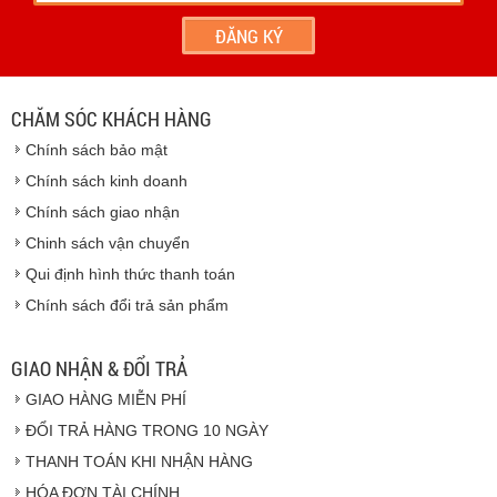
- Hoặc chúng tôi sẽ
cử nhân viên giao hàng
theo đúng
địa chỉ khách hàng cung cấp.
Vinhempich
- Thời hạn ước tính việc vận chuyển : Trong vòng 24h kể
từ sau khi nhận được xác nhận đơn hàng.
CHĂM SÓC KHÁCH HÀNG
Vinhempich
Chính sách bảo mật
Vinhempich
Chính sách kinh doanh
Chính sách giao nhận
Chinh sách vận chuyển
CAM KẾT CHẤT LƯỢNG
Qui định hình thức thanh toán
Chính sách đổi trả sản phẩm
Vinhempich
GIAO NHẬN & ĐỔI TRẢ
GIAO HÀNG MIỄN PHÍ
Vinhempich
ĐỔI TRẢ HÀNG TRONG 10 NGÀY
THANH TOÁN KHI NHẬN HÀNG
Hàng hóa được giao cho quý khách là hàng mới
HÓA ĐƠN TÀI CHÍNH
100% nguyên đai nguyên kiện.