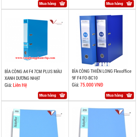
BÌA CÒNG THIÊN LONG Flexoffice
BÌA CÒNG A4 F4 7CM PLUS MÀU
9F F4 FO-BC10
XANH DƯƠNG NHẠT
Giá:
75.000 VNĐ
Giá:
Liên Hệ