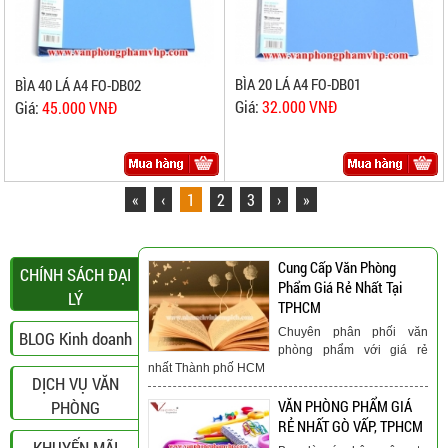
BÌA 20 LÁ A4 FO-DB01
BÌA 40 LÁ A4 FO-DB02
Giá:
32.000 VNĐ
Giá:
45.000 VNĐ
«
‹
1
2
3
›
»
Cung Cấp Văn Phòng
CHÍNH SÁCH ĐẠI
Phẩm Giá Rẻ Nhất Tại
LÝ
TPHCM
Chuyên phân phối văn
BLOG Kinh doanh
phòng phẩm với giá rẻ
nhất Thành phố HCM
DỊCH VỤ VĂN
PHÒNG
VĂN PHÒNG PHẨM GIÁ
RẺ NHẤT GÒ VẤP, TPHCM
KHUYẾN MÃI