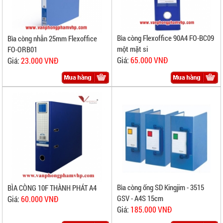
Bìa còng Flexoffice 90A4 FO-BC09
Bìa còng nhẫn 25mm Flexoffice
một mặt si
FO-ORB01
Giá:
65.000 VNĐ
Giá:
23.000 VNĐ
Bìa còng ống SD Kingjim - 3515
BÌA CÒNG 10F THÀNH PHÁT A4
GSV - A4S 15cm
Giá:
60.000 VNĐ
Giá:
185.000 VNĐ