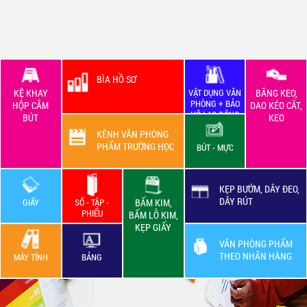
BÌA HỒ SƠ
KỆ KHAY
VẬT DỤNG VĂN
BĂNG KEO,
PHÒNG + BẢO
HỘP CẮM
DAO KÉO CẮT,
HỘ LAO ĐỘNG
BÚT
KEO
KÊNH VĂN PHÒNG
PHẨM TRƯỜNG HỌC
BÚT - MỰC
KẸP BƯỚM, DÂY ĐEO,
DÂY RÚT
GIẤY
SỔ - TẬP -
BẤM KIM,
PHIẾU
BẤM LỖ KIM,
KẸP GIẤY
VĂN PHÒNG PHẨM
THEO NHÃN HÀNG
MÁY TÍNH
BẢNG