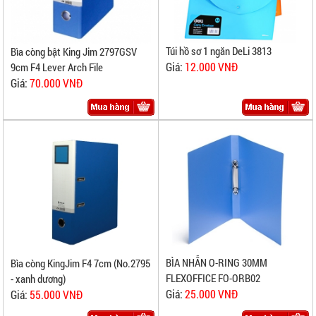
Túi hồ sơ 1 ngăn DeLi 3813
Bìa còng bật King Jim 2797GSV
Giá:
12.000 VNĐ
9cm F4 Lever Arch File
Giá:
70.000 VNĐ
BÌA NHẪN O-RING 30MM
Bìa còng KingJim F4 7cm (No.2795
FLEXOFFICE FO-ORB02
- xanh dương)
Giá:
25.000 VNĐ
Giá:
55.000 VNĐ