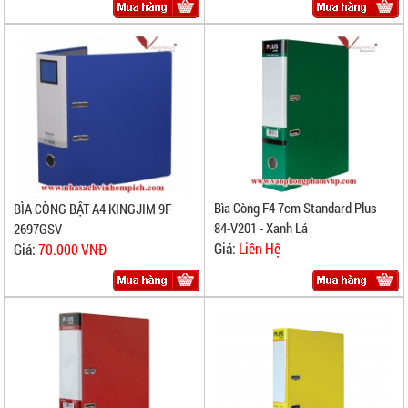
Bìa Còng F4 7cm Standard Plus
BÌA CÒNG BẬT A4 KINGJIM 9F
84-V201 - Xanh Lá
2697GSV
Giá:
Liên Hệ
Giá:
70.000 VNĐ