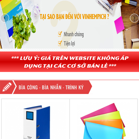
*** Lưu ý: Giá trên website không áp
dụng tại các cơ sở bán lẻ ***
BÌA CÒNG - BÌA NHẪN - TRÌNH KÝ