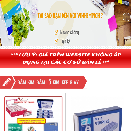
*** Lưu ý: Giá trên website không áp
dụng tại các cơ sở bán lẻ ***
BẤM KIM, BẤM LỖ KIM, KẸP GIẤY