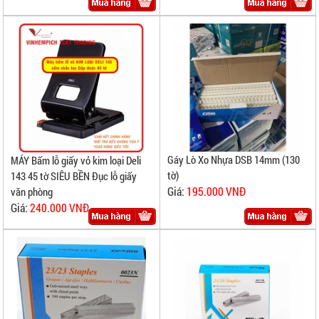
Gáy Lò Xo Nhựa DSB 14mm (130
MÁY Bấm lỗ giấy vỏ kim loại Deli
tờ)
143 45 tờ SIÊU BỀN Đục lỗ giấy
Giá:
195.000 VNĐ
văn phòng
Giá:
240.000 VNĐ