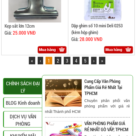
Dập ghim số 10 mini Deli 0253
Kẹp sắt lớn 12cm
(kèm hộp ghim)
Giá:
25.000 VNĐ
Giá:
28.000 VNĐ
«
‹
1
2
3
4
5
›
»
Cung Cấp Văn Phòng
CHÍNH SÁCH ĐẠI
Phẩm Giá Rẻ Nhất Tại
LÝ
TPHCM
Chuyên phân phối văn
BLOG Kinh doanh
phòng phẩm với giá rẻ
nhất Thành phố HCM
DỊCH VỤ VĂN
PHÒNG
VĂN PHÒNG PHẨM GIÁ
RẺ NHẤT GÒ VẤP, TPHCM
KHUYẾN MÃI