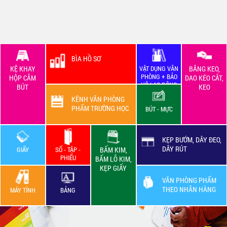
BÌA HỒ SƠ
KỆ KHAY
VẬT DỤNG VĂN
BĂNG KEO,
PHÒNG + BẢO
HỘP CẮM
DAO KÉO CẮT,
HỘ LAO ĐỘNG
BÚT
KEO
KÊNH VĂN PHÒNG
PHẨM TRƯỜNG HỌC
BÚT - MỰC
KẸP BƯỚM, DÂY ĐEO,
DÂY RÚT
GIẤY
SỔ - TẬP -
BẤM KIM,
PHIẾU
BẤM LỖ KIM,
KẸP GIẤY
VĂN PHÒNG PHẨM
THEO NHÃN HÀNG
MÁY TÍNH
BẢNG