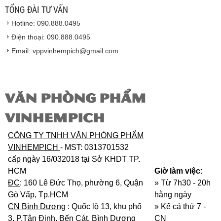
lượng của nhà sản xuất.
TỔNG ĐÀI TƯ VẤN
Vinhempich
sẽ thay mặt quý khách thực hiện chế
Hotline: 090.888.0495
độ bảo hành sản phẩm đối với nhà sản xuất hoặc
nhà nhập khẩu nếu sản phẩm bị lỗi hoặc hỏng hóc
Điện thoại: 090.888.0495
nhưng vẫn còn trong thời hạn bảo hành.
Email: vppvinhempich@gmail.com
VĂN PHÒNG PHẨM
VINHEMPICH
CÔNG TY TNHH VĂN PHÒNG PHẨM
VINHEMPICH
- MST: 0313701532
cấp ngày 16/032018 tại Sở KHDT TP.
HCM
Giờ làm việc:
ĐC
: 160 Lê Đức Thọ, phường 6, Quận
» Từ 7h30 - 20h
Gò Vấp, Tp.HCM
hằng ngày
CN Bình Dương
: Quốc lộ 13, khu phố
»
Kể cả thứ 7 -
3, P.Tân Định, Bến Cát, Bình Dương
CN