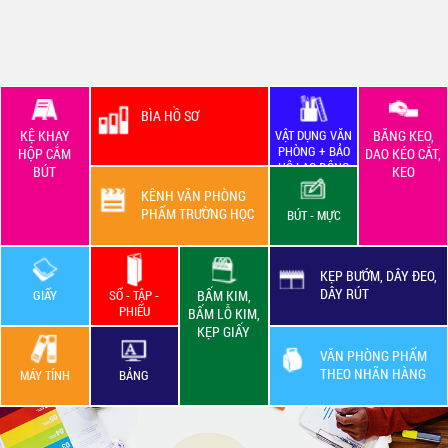
BÌA HỒ SƠ
KỆ KHAY
VẬT DỤNG VĂN
BĂNG KEO,
PHÒNG + BẢO
HỘP CẮM
DAO KÉO CẮT,
HỘ LAO ĐỘNG
BÚT
KEO
KÊNH VĂN PHÒNG
PHẨM TRƯỜNG HỌC
BÚT - MỰC
KẸP BƯỚM, DÂY ĐEO,
DÂY RÚT
GIẤY
SỔ - TẬP -
BẤM KIM,
PHIẾU
BẤM LỖ KIM,
KẸP GIẤY
VĂN PHÒNG PHẨM
THEO NHÃN HÀNG
MÁY TÍNH
BẢNG