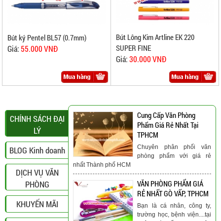
Bút Lông Kim Artline EK 220
Bút ký Pentel BL57 (0.7mm)
SUPER FINE
Giá:
55.000 VNĐ
Giá:
30.000 VNĐ
Cung Cấp Văn Phòng
CHÍNH SÁCH ĐẠI
Phẩm Giá Rẻ Nhất Tại
LÝ
TPHCM
Chuyên phân phối văn
BLOG Kinh doanh
phòng phẩm với giá rẻ
nhất Thành phố HCM
DỊCH VỤ VĂN
PHÒNG
VĂN PHÒNG PHẨM GIÁ
RẺ NHẤT GÒ VẤP, TPHCM
KHUYẾN MÃI
Bạn là cá nhân, công ty,
trường học, bệnh viện....tại