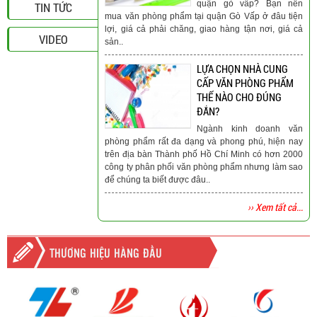
quận gò vấp? Bạn nên
TIN TỨC
mua văn phòng phẩm tại quận Gò Vấp ở đâu tiện
lợi, giá cả phải chăng, giao hàng tận nơi, giá cả
VIDEO
sản..
LỰA CHỌN NHÀ CUNG
CẤP VĂN PHÒNG PHẨM
THẾ NÀO CHO ĐÚNG
ĐẮN?
Ngành kinh doanh văn
phòng phẩm rất đa dạng và phong phú, hiện nay
trên địa bàn Thành phố Hồ Chí Minh có hơn 2000
công ty phân phối văn phòng phẩm nhưng làm sao
để chúng ta biết được đâu..
›› Xem tất cả...
THƯƠNG HIỆU HÀNG ĐẦU