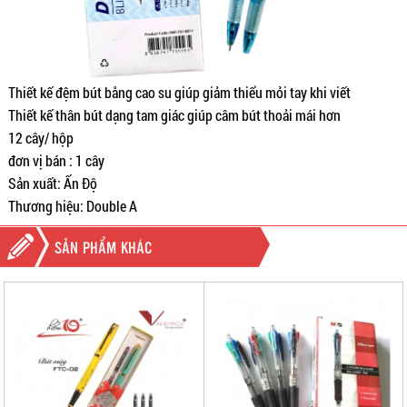
Thiết kế đệm bút bång cao su giúp giảm thiểu mỏi tay khi viết
Thiết kế thân bút dạng tam giác giúp câm bút thoải mái hơn
12 cây/ hộp
đơn vị bán : 1 cây
Sản xuất: Ấn Độ
Thương hiệu: Double A
SẢN PHẨM KHÁC