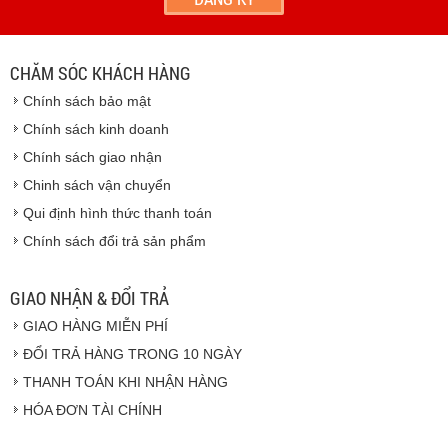
địa chỉ khách hàng cung cấp.
Vinhempich
- Thời hạn ước tính việc vận chuyển : Trong vòng 24h kể
từ sau khi nhận được xác nhận đơn hàng.
CHĂM SÓC KHÁCH HÀNG
Vinhempich
Chính sách bảo mật
Vinhempich
Chính sách kinh doanh
Chính sách giao nhận
Chinh sách vận chuyển
CAM KẾT CHẤT LƯỢNG
Qui định hình thức thanh toán
Chính sách đổi trả sản phẩm
Vinhempich
GIAO NHẬN & ĐỔI TRẢ
GIAO HÀNG MIỄN PHÍ
Vinhempich
ĐỔI TRẢ HÀNG TRONG 10 NGÀY
THANH TOÁN KHI NHẬN HÀNG
Hàng hóa được giao cho quý khách là hàng mới
HÓA ĐƠN TÀI CHÍNH
100% nguyên đai nguyên kiện.
Hàng giao đảm bảo theo đúng tiêu chuẩn chất